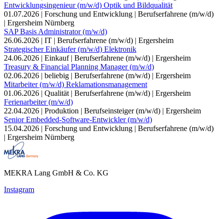
Entwicklungsingenieur (m/w/d) Optik und Bildqualität
01.07.2026
|
Forschung und Entwicklung
|
Berufserfahrene (m/w/d)
|
Ergersheim
Nürnberg
SAP Basis Administrator (m/w/d)
26.06.2026
|
IT
|
Berufserfahrene (m/w/d)
|
Ergersheim
Strategischer Einkäufer (m/w/d) Elektronik
24.06.2026
|
Einkauf
|
Berufserfahrene (m/w/d)
|
Ergersheim
Treasury & Financial Planning Manager (m/w/d)
02.06.2026
|
beliebig
|
Berufserfahrene (m/w/d)
|
Ergersheim
Mitarbeiter (m/w/d) Reklamationsmanagement
01.06.2026
|
Qualität
|
Berufserfahrene (m/w/d)
|
Ergersheim
Ferienarbeiter (m/w/d)
22.04.2026
|
Produktion
|
Berufseinsteiger (m/w/d)
|
Ergersheim
Senior Embedded-Software-Entwickler (m/w/d)
15.04.2026
|
Forschung und Entwicklung
|
Berufserfahrene (m/w/d)
|
Ergersheim
Nürnberg
MEKRA Lang GmbH & Co. KG
Instagram