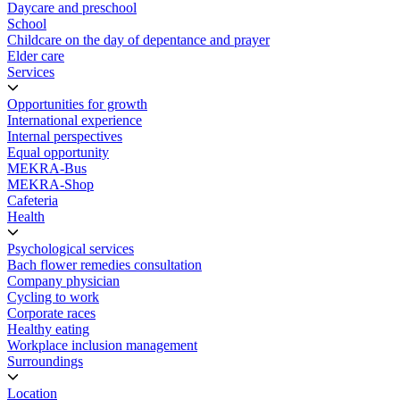
Daycare and preschool
School
Childcare on the day of depentance and prayer
Elder care
Services
Opportunities for growth
International experience
Internal perspectives
Equal opportunity
MEKRA-Bus
MEKRA-Shop
Cafeteria
Health
Psychological services
Bach flower remedies consultation
Company physician
Cycling to work
Corporate races
Healthy eating
Workplace inclusion management
Surroundings
Location