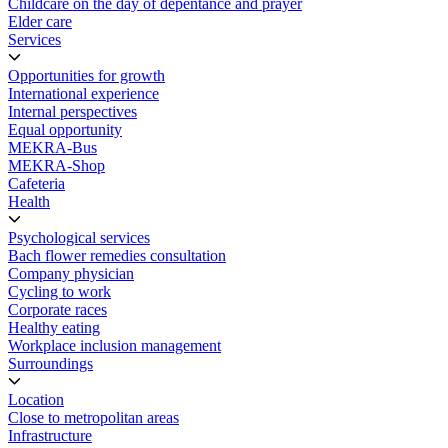
Childcare on the day of depentance and prayer
Elder care
Services
Opportunities for growth
International experience
Internal perspectives
Equal opportunity
MEKRA-Bus
MEKRA-Shop
Cafeteria
Health
Psychological services
Bach flower remedies consultation
Company physician
Cycling to work
Corporate races
Healthy eating
Workplace inclusion management
Surroundings
Location
Close to metropolitan areas
Infrastructure