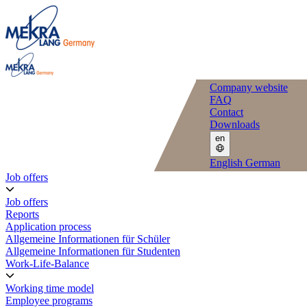
Company website
FAQ
Contact
Downloads
en
English
German
Job offers
Job offers
Reports
Application process
Allgemeine Informationen für Schüler
Allgemeine Informationen für Studenten
Work-Life-Balance
Working time model
Employee programs