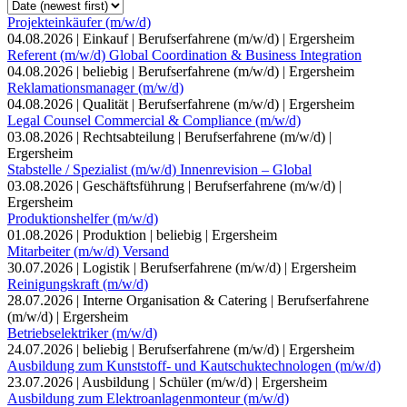
Projekteinkäufer (m/w/d)
04.08.2026
|
Einkauf
|
Berufserfahrene (m/w/d)
|
Ergersheim
Referent (m/w/d) Global Coordination & Business Integration
04.08.2026
|
beliebig
|
Berufserfahrene (m/w/d)
|
Ergersheim
Reklamationsmanager (m/w/d)
04.08.2026
|
Qualität
|
Berufserfahrene (m/w/d)
|
Ergersheim
Legal Counsel Commercial & Compliance (m/w/d)
03.08.2026
|
Rechtsabteilung
|
Berufserfahrene (m/w/d)
|
Ergersheim
Stabstelle / Spezialist (m/w/d) Innenrevision – Global
03.08.2026
|
Geschäftsführung
|
Berufserfahrene (m/w/d)
|
Ergersheim
Produktionshelfer (m/w/d)
01.08.2026
|
Produktion
|
beliebig
|
Ergersheim
Mitarbeiter (m/w/d) Versand
30.07.2026
|
Logistik
|
Berufserfahrene (m/w/d)
|
Ergersheim
Reinigungskraft (m/w/d)
28.07.2026
|
Interne Organisation & Catering
|
Berufserfahrene
(m/w/d)
|
Ergersheim
Betriebselektriker (m/w/d)
24.07.2026
|
beliebig
|
Berufserfahrene (m/w/d)
|
Ergersheim
Ausbildung zum Kunststoff- und Kautschuktechnologen (m/w/d)
23.07.2026
|
Ausbildung
|
Schüler (m/w/d)
|
Ergersheim
Ausbildung zum Elektroanlagenmonteur (m/w/d)