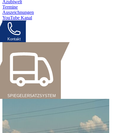
Azubiwelt
Termine
Auszeichnungen
YouTube Kanal
Kontakt
SPIEGELERSATZSYSTEM